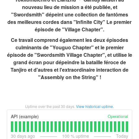
nouveau lieu de mission a été publiée, et
"Swordsmith" dépeint une collection de fantômes
des meilleures cordes dans "Infinite City" Le premier
épisode de "Village Chapter".
Ce travail comprend également les deux épisodes
culminants de "Youguo Chapter" et le premier
épisode de "Swordsmith Village Chapter", et utilise le
grand écran pour dépeindre la bataille féroce de
Tanjiro et d'autres et l'extraordinaire interaction de
"Assembly on the String" !
Uptime over the past
30
days.
View historical uptime.
Operational
API (example)
30
days ago
100
% uptime
Today