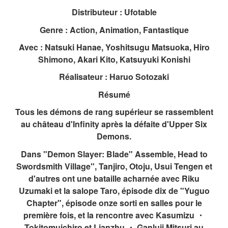
Distributeur : Ufotable
Genre :
Action, Animation, Fantastique
Avec : Natsuki Hanae, Yoshitsugu Matsuoka, Hiro
Shimono, Akari Kito, Katsuyuki Konishi
Réalisateur : Haruo Sotozaki
Résumé
Tous les démons de rang supérieur se rassemblent
au château d'Infinity après la défaite d'Upper Six
Demons.
Dans "Demon Slayer: Blade" Assemble, Head to
Swordsmith Village", Tanjiro, Otoju, Usui Tengen et
d'autres ont une bataille acharnée avec Riku
Uzumaki et la salope Taro, épisode dix de "Yuguo
Chapter", épisode onze sorti en salles pour le
première fois, et la rencontre avec Kasumizu ・
Tokitomuichiro et Lianzhu ・ Ganluji Mitsuri au